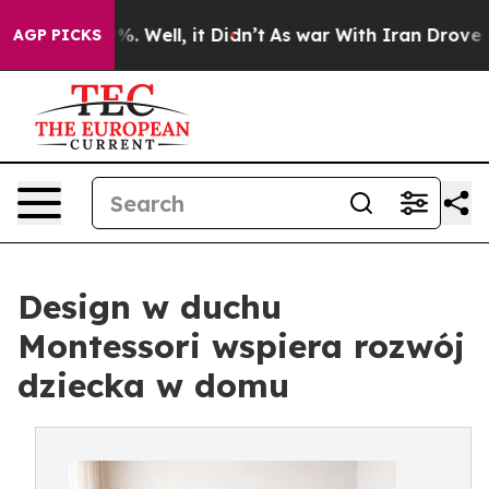
und 40%. Well, it Didn’t
As war With Iran Drove oil 
AGP PICKS
Design w duchu
Montessori wspiera rozwój
dziecka w domu